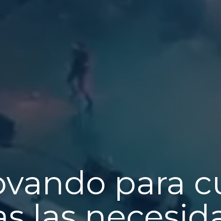
ovando para cu
as las necesid