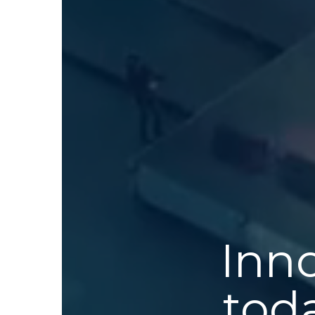
Inn
tod