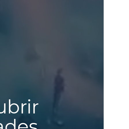
brir
ades